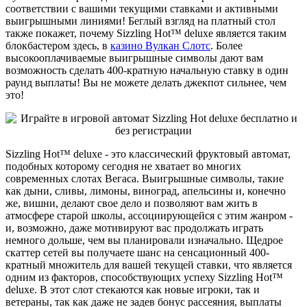
соответствии с вашими текущими ставками и активными
выигрышными линиями! Беглый взгляд на платный стол
также покажет, почему Sizzling Hot™ deluxe является таким
блокбастером здесь, в
казино Вулкан Слотс
. Более
высокооплачиваемые выигрышные символы дают вам
возможность сделать 400-кратную начальную ставку в один
раунд выплаты! Вы не можете делать джекпот сильнее, чем
это!
Sizzling Hot™ deluxe - это классический фруктовый автомат,
подобных которому сегодня не хватает во многих
современных слотах Вегаса. Выигрышные символы, такие
как дыни, сливы, лимоны, виноград, апельсины и, конечно
же, вишни, делают свое дело и позволяют вам жить в
атмосфере старой школы, ассоциирующейся с этим жанром -
и, возможно, даже мотивируют вас продолжать играть
немного дольше, чем вы планировали изначально. Щедрое
скаттер сетей вы получаете шанс на сенсационный 400-
кратный множитель для вашей текущей ставки, что является
одним из факторов, способствующих успеху Sizzling Hot™
deluxe. В этот слот стекаются как новые игроки, так и
ветераны, так как даже не задев бонус рассеяния, выплаты