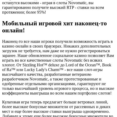
останутся высокими - играя в слоты Novomatic, вы
гарантированно получите высокий RTP - ставки на всем
протяжении; более 95%!
Мобильный игровой хит наконец-то
онлайн!
Наконец-то все наши игроки получили возможность играть в
казино онлайн в своих браузерах. Никаких дополнительных
загрузок не требуется, нам даже не нужно регистрироваться
заранее. Наше обновленное социальное казино позволяет Вам
играть во все качественные слоты Novomatic без всяких
хлопот. От Sizzling Hot™ deluxe до Lord of the Ocean™, Book
of Ra™ или Lucky Lady's Charm™ - все наши слот-игры
высочайшего качества, разработанные ветераном-
разработчиком Novomatic, а также протестированные и
одобренные отдельными организациями, гарантируют не
только высочайший уровень игрового процесса, но и высокие
коэффициенты выигрыша во всем нашем портфолио слотов!
Культовая игра теперь предлагает больше ветровых линий,
более высокие бонусные множители от рассеянных и диких
мест и еще более высокие ставки выигрыша одновременно.
Добавьте к этому еще более высокие бонусные множители во