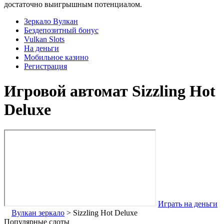
достаточно выигрышным потенциалом.
Зеркало Вулкан
Бездепозитный бонус
Vulkan Slots
На деньги
Мобильное казино
Регистрация
Игровой автомат Sizzling Hot
Deluxe
Играть на деньги
Вулкан зеркало
>
Sizzling Hot Deluxe
Популярные слоты