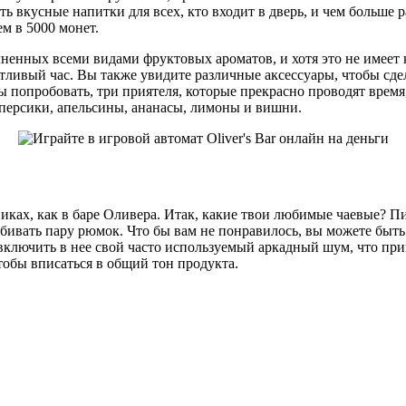
 вкусные напитки для всех, кто входит в дверь, и чем больше ра
м в 5000 монет.
лненных всеми видами фруктовых ароматов, и хотя это не имеет
стливый час. Вы также увидите различные аксессуары, чтобы сд
обы попробовать, три приятеля, которые прекрасно проводят вр
 персики, апельсины, ананасы, лимоны и вишни.
пиках, как в баре Оливера. Итак, какие твои любимые чаевые? 
ивать пару рюмок. Что бы вам не понравилось, вы можете быть у
включить в нее свой часто используемый аркадный шум, что при
тобы вписаться в общий тон продукта.