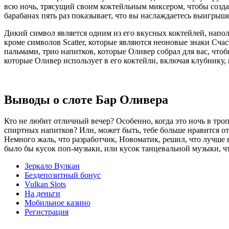
всю ночь, трясущий своим коктейльным миксером, чтобы создать
барабанах пять раз показывает, что вы наслаждаетесь выигрыше
Дикий символ является одним из его вкусных коктейлей, напо
кроме символов Scatter, которые являются неоновые знаки Сча
пальмами, трио напитков, которые Оливер собрал для вас, чт
которые Оливер использует в его коктейли, включая клубнику,
Выводы о слоте Бар Оливера
Кто не любит отличный вечер? Особенно, когда это ночь в тро
спиртных напитков? Или, может быть, тебе больше нравится отб
Немного жаль, что разработчик, Новоматик, решил, что лучше 
было бы кусок поп-музыки, или кусок танцевальной музыки, ч
Зеркало Вулкан
Бездепозитный бонус
Vulkan Slots
На деньги
Мобильное казино
Регистрация