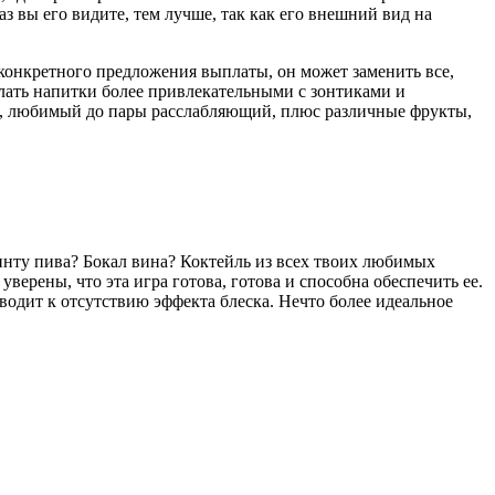
з вы его видите, тем лучше, так как его внешний вид на
 конкретного предложения выплаты, он может заменить все,
елать напитки более привлекательными с зонтиками и
емя, любимый до пары расслабляющий, плюс различные фрукты,
Пинту пива? Бокал вина? Коктейль из всех твоих любимых
верены, что эта игра готова, готова и способна обеспечить ее.
водит к отсутствию эффекта блеска. Нечто более идеальное